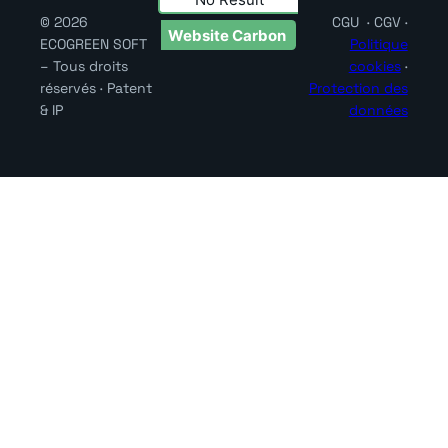
© 2026
CGU · CGV ·
Website Carbon
ECOGREEN SOFT
Politique
– Tous droits
cookies
·
réservés · Patent
Protection des
& IP
données