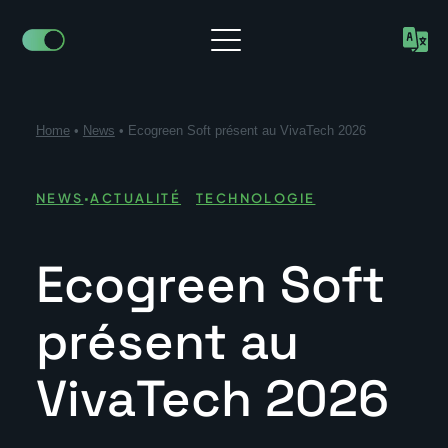
Home
•
News
•
Ecogreen Soft présent au VivaTech 2026
·
NEWS
ACTUALITÉ
TECHNOLOGIE
Ecogreen Soft
présent au
VivaTech 2026