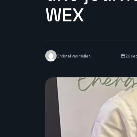
WEX
Christel Van Mullen
26 se