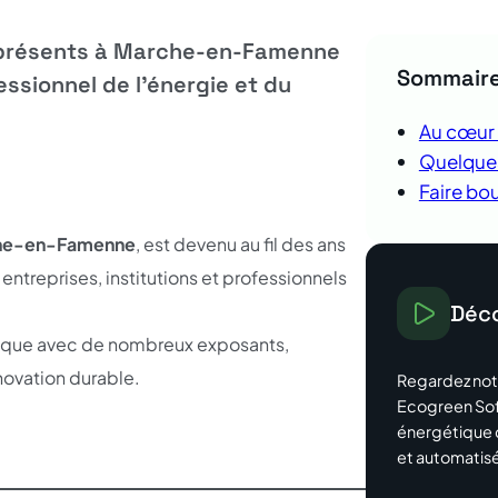
 présents à Marche-en-Famenne
Sommair
ssionnel de l’énergie et du
Au cœur
Quelque
Faire bo
he-en-Famenne
, est devenu au fil des ans
 entreprises, institutions et professionnels
Déco
mique avec de nombreux exposants,
novation durable.
Regardez not
Ecogreen Soft
énergétique d
et automatis