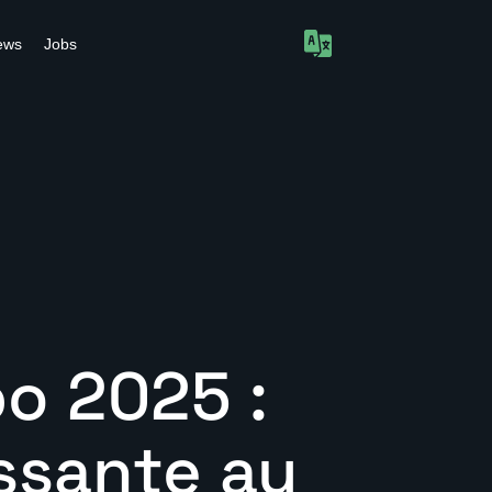
ews
Jobs
o 2025 :
ssante au