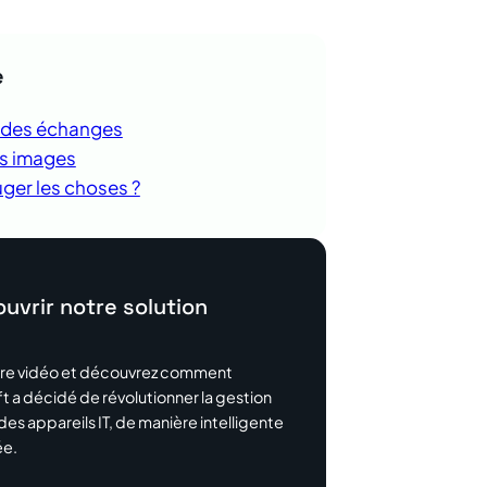
e
 des échanges
s images
uger les choses ?
uvrir notre solution
re vidéo et découvrez comment
 a décidé de révolutionner la gestion
es appareils IT, de manière intelligente
ée.