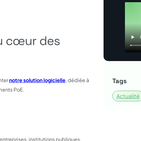
u cœur des
nter
notre solution logicielle
, dédiée à
Tags
ments PoE.
Actualité
entreprises, institutions publiques,