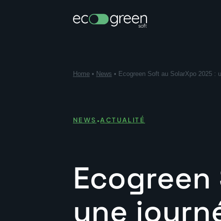
Home
•
News
•
Ecogreen Soft au SolarXpo 2025 : 
·
NEWS
ACTUALITÉ
Ecogreen 
une journ