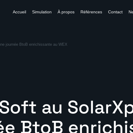
Accueil
Simulation
À propos
Références
Contact
N
une journée BtoB enrichissante au WEX
Soft au SolarXp
ée BtoB enrichi