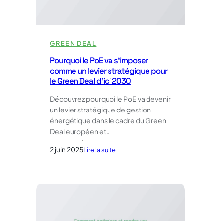
un
environnement
plus
sain
GREEN DEAL
Pourquoi le PoE va s’imposer
comme un levier stratégique pour
le Green Deal d’ici 2030
Découvrez pourquoi le PoE va devenir
un levier stratégique de gestion
énergétique dans le cadre du Green
Deal européen et…
2 juin 2025
:
Lire la suite
Pourquoi
le
PoE
va
s’imposer
comme
un