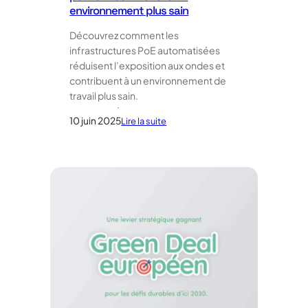
environnement plus sain
Découvrez comment les
infrastructures PoE automatisées
réduisent l’exposition aux ondes et
contribuent à un environnement de
travail plus sain.
10 juin 2025
:
Lire la suite
Moins
d’ondes,
moins
de
stress
:
comment
les
infrastructures
PoE
peuvent
contribuer
à