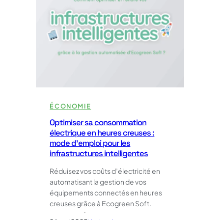
levier
stratégique
pour
le
Green
Deal
d’ici
2030
ÉCONOMIE
Optimiser sa consommation
électrique en heures creuses :
mode d’emploi pour les
infrastructures intelligentes
Réduisez vos coûts d’électricité en
automatisant la gestion de vos
équipements connectés en heures
creuses grâce à Ecogreen Soft.