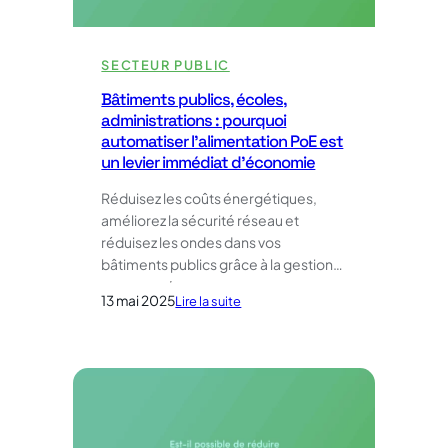
SECTEUR PUBLIC
Bâtiments publics, écoles,
administrations : pourquoi
automatiser l’alimentation PoE est
un levier immédiat d’économie
Réduisez les coûts énergétiques,
améliorez la sécurité réseau et
réduisez les ondes dans vos
bâtiments publics grâce à la gestion…
13 mai 2025
:
Lire la suite
Bâtiments
publics,
écoles,
administrations
:
pourquoi
automatiser