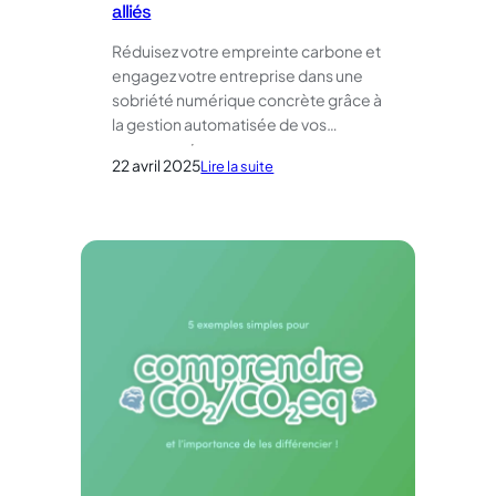
alliés
Réduisez votre empreinte carbone et
engagez votre entreprise dans une
sobriété numérique concrète grâce à
la gestion automatisée de vos…
22 avril 2025
:
Lire la suite
Engagements RSE
:
découvrez
comment
les
équipements
PoE
peuvent
devenir
vos
meilleurs
alliés