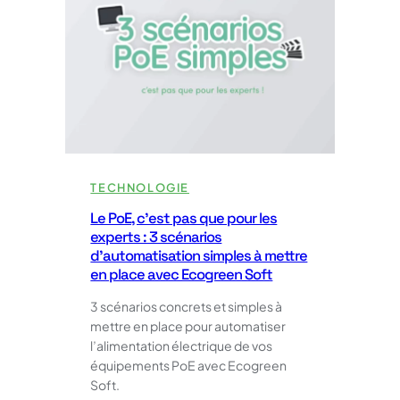
pour
comprendre
la
différence…
et
son
importance
pour
vos
rapports
RSE
TECHNOLOGIE
Le PoE, c’est pas que pour les
experts : 3 scénarios
d’automatisation simples à mettre
en place avec Ecogreen Soft
3 scénarios concrets et simples à
mettre en place pour automatiser
l’alimentation électrique de vos
équipements PoE avec Ecogreen
Soft.