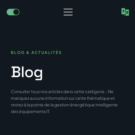
Aller
au
contenu
BLOG & ACTUALITÉS
Blog
Consulter tous nos articles dans cette catégorie… Ne
manquez aucune information sur cette thématique et
restez à la pointe de la gestion énergétique intelligente
des équipements IT.