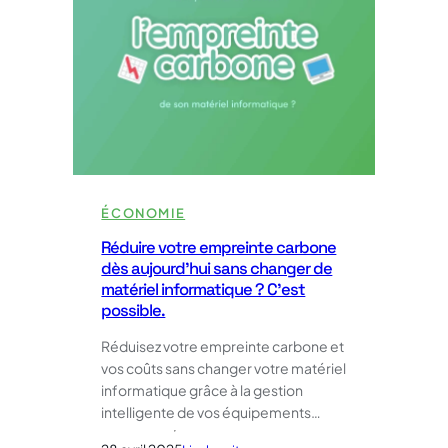
l’alimentation
PoE
est
un
levier
immédiat
d’économie
ÉCONOMIE
Réduire votre empreinte carbone
dès aujourd’hui sans changer de
matériel informatique ? C’est
possible.
Réduisez votre empreinte carbone et
vos coûts sans changer votre matériel
informatique grâce à la gestion
intelligente de vos équipements…