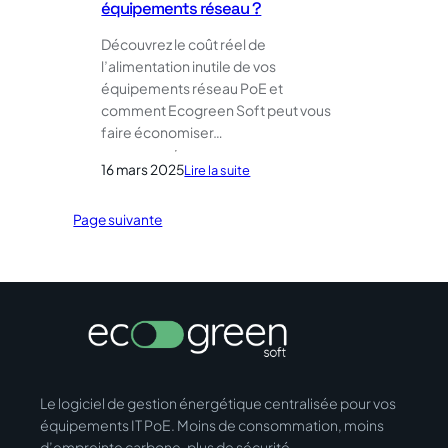
équipements réseau ?
Découvrez le coût réel de
l’alimentation inutile de vos
équipements réseau PoE et
comment Ecogreen Soft peut vous
faire économiser…
16 mars 2025
:
Lire la suite
Combien
vous
Page suivante
coûte
chaque
jour
l’alimentation
inutile
de
vos
équipements
réseau
Le logiciel de gestion énergétique centralisée pour vos
?
équipements IT PoE. Moins de consommation, moins
d’empreinte carbone, plus de sécurité.