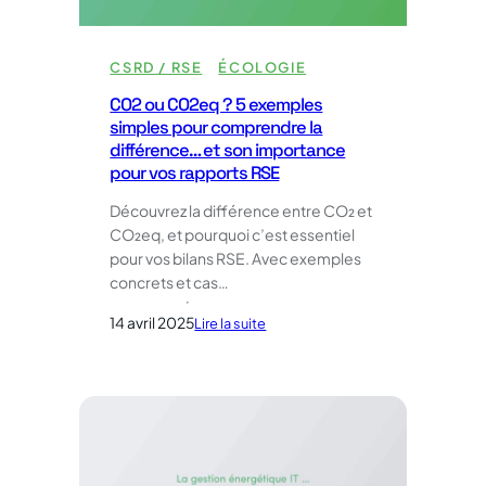
CSRD / RSE
ÉCOLOGIE
CO2 ou CO2eq ? 5 exemples
simples pour comprendre la
différence… et son importance
pour vos rapports RSE
Découvrez la différence entre CO₂ et
CO₂eq, et pourquoi c’est essentiel
pour vos bilans RSE. Avec exemples
concrets et cas…
14 avril 2025
:
Lire la suite
CO2
ou
CO2eq
?
5
exemples
simples